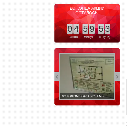
ДО КОНЦА АКЦИИ
ОСТАЛОСЬ:
0
4
5
9
5
2
часов
минут
секунд