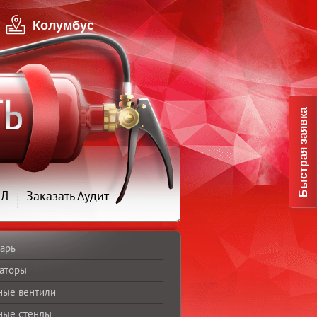
Колумбус
Быстрая заявка
ПЛ
Заказать Аудит
арь
аторы
ные вентили
ные стенды