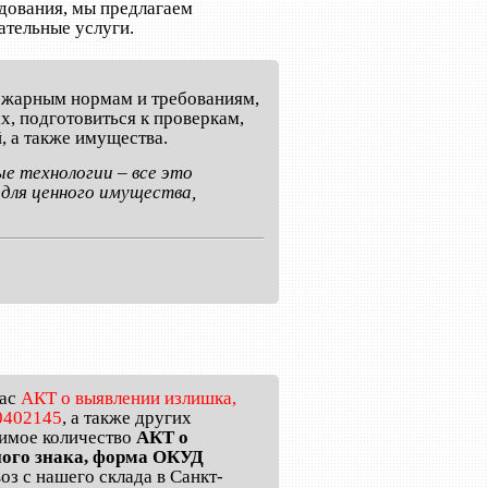
дования, мы предлагаем
ательные услуги.
пожарным нормам и требованиям,
, подготовиться к проверкам,
, а также имущества.
е технологии – все это
для ценного имущества,
пас
АКТ о выявлении излишка,
0402145
, а также других
димое количество
АКТ о
ного знака, форма ОКУД
з с нашего склада в Санкт-