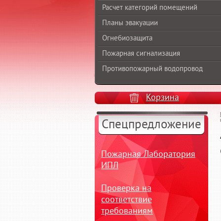
Расчет категорий помещений
Планы эвакуации
Огнебиозащита
Пожарная сигнализация
Противопожарный водопровод
Корзина
Спецпредложение
Пожарная Лаборатория
ИПЛ
Проверка на
соответствие
требованиям