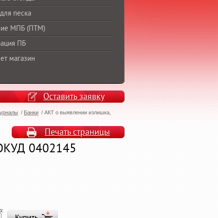
для песка
ие МПБ (ПТМ)
ация ПБ
ет магазин
Оставить заявку
урналы
/
Банки
/
АКТ о выявлении излишка,
Печать страницы
 ОКУД 0402145
о: