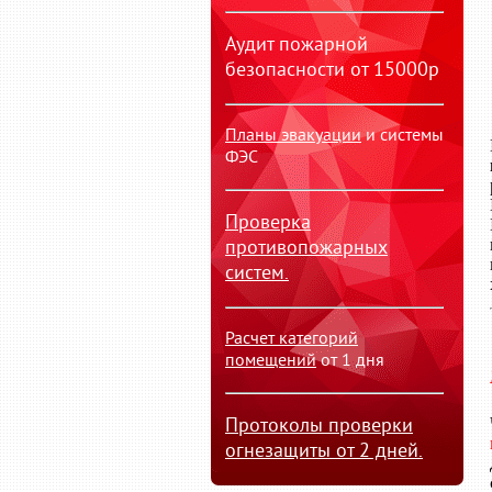
Аудит пожарной
безопасности от 15000р
Планы эвакуации
и системы
ФЭС
Проверка
противопожарных
систем.
Расчет категорий
помещений
от 1 дня
Протоколы проверки
огнезащиты от 2 дней.