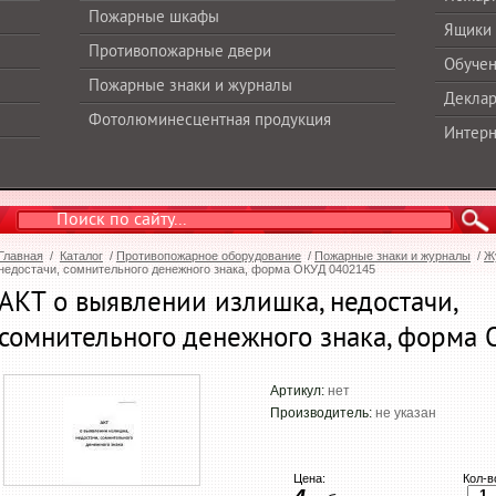
Пожарные шкафы
Ящики 
Противопожарные двери
Обучен
Пожарные знаки и журналы
Деклар
Фотолюминесцентная продукция
Интерн
Главная
/
Каталог
/
Противопожарное оборудование
/
Пожарные знаки и журналы
/
Ж
недостачи, сомнительного денежного знака, форма ОКУД 0402145
АКТ о выявлении излишка, недостачи,
сомнительного денежного знака, форма
Артикул:
нет
Производитель:
не указан
Цена:
Кол-в