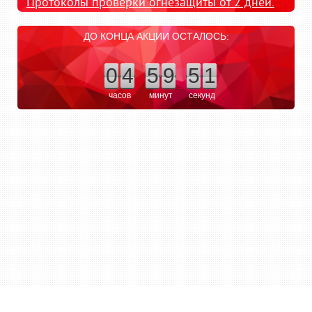
Протоколы проверки огнезащиты от 2 дней.
ДО КОНЦА АКЦИИ ОСТАЛОСЬ:
0
4
5
9
5
1
часов
минут
секунд