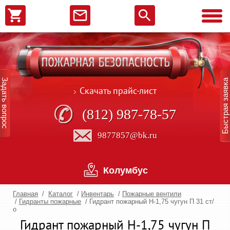
Задать вопрос
Быстрая заявка
Скачать прайс-лист
(812) 987-78-57
9877857@bk.ru
Колумбус
Главная
/
Каталог
/
Инвентарь
/
Пожарные вентили
/
Гидранты пожарные
/
Гидрант пожарный Н-1,75 чугун П 31 ст/
о
Гидрант пожарный Н-1,75 чугун П