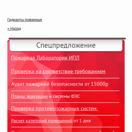
Гидранты пожарные
« Назад
Спецпредложение
Пожарная Лаборатория ИПЛ
Проверка на соответствие требованиям
Аудит пожарной безопасности от 15000р
Планы эвакуации
и системы ФЭС
Проверка противопожарных систем.
Расчет категорий помещений
от 1 дня