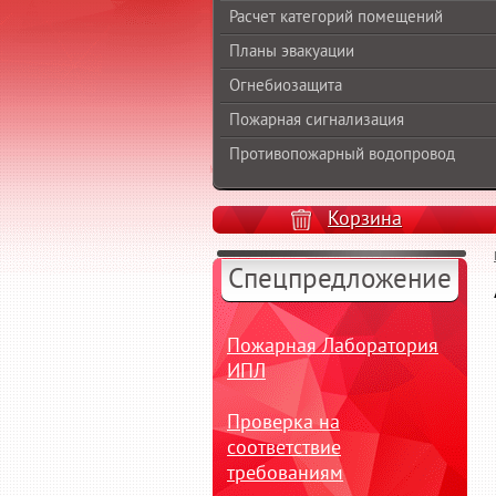
Расчет категорий помещений
Планы эвакуации
Огнебиозащита
Пожарная сигнализация
Противопожарный водопровод
Корзина
Спецпредложение
Пожарная Лаборатория
ИПЛ
Проверка на
соответствие
требованиям