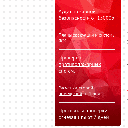
Аудит пожарной
безопасности от 15000р
Планы эвакуации
и системы
ФЭС
Проверка
противопожарных
систем.
Расчет категорий
помещений
от 1 дня
Протоколы проверки
огнезащиты от 2 дней.