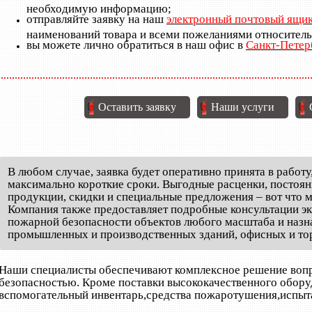
необходимую информацию;
отправляйте заявку на наш
электронный почтовый ящи
наименований товара и всеми пожеланиями относитель
вы можете лично обратиться в наш офис в
Санкт-Петер
Оставить заявку
Наши услуги
В любом случае, заявка будет оперативно принята в работу
максимально короткие сроки. Выгодные расценки, постоян
продукции, скидки и специальные предложения – вот что
Компания также предоставляет подробные консультации эк
пожарной безопасности объектов любого масштаба и назна
промышленных и производственных зданий, офисных и тор
РОВЕРКА СИСТЕМ ПО ГОСТ
ПРОВЕРКА И АУДИТ ЗДАНИЙ
ПР
Наши специалисты обеспечивают комплексное решение вопр
безопасностью. Кроме поставки высококачественного обору
вспомогательный инвентарь,средства пожаротушения,испыт