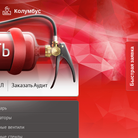
Колумбус
Быстрая заявка
ПЛ
Заказать Аудит
арь
аторы
ные вентили
ные стенды