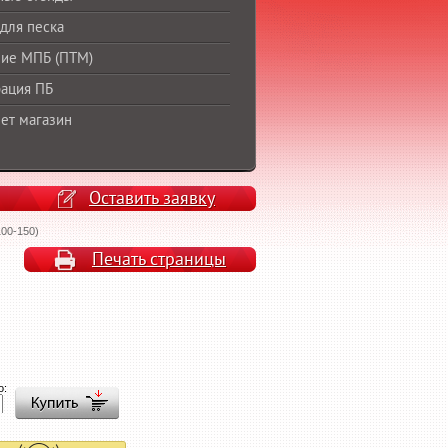
для песка
ие МПБ (ПТМ)
ация ПБ
ет магазин
Оставить заявку
00-150)
Печать страницы
о: