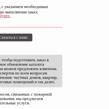
к
с указанием необходимых
но выполнения заказ;
бурге.
Связаться с нами
, чтобы подготовить заказ в
ное обновление каталога
 мы можем предложить клиентам.
спертов по всем вопросам
чения: частных домов, квартир,
говых помещений и так далее.
ОЕКТЫ, АКТЫ, ЗАКЛЮЧЕНИЯ
СИСТЕМЫ БЕЗОПАСНОСТИ
ПОД
осов, связанных с пожарной
дования, мы предлагаем
ательные услуги.