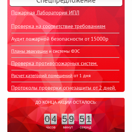
Спецпредложение
Пожарная Лаборатория ИПЛ
Проверка на соответствие требованиям
Аудит пожарной безопасности от 15000р
Планы эвакуации
и системы ФЭС
Проверка противопожарных систем.
Расчет категорий помещений
от 1 дня
Протоколы проверки огнезащиты от 2 дней.
ДО КОНЦА АКЦИИ ОСТАЛОСЬ:
0
4
5
9
5
1
часов
минут
секунд