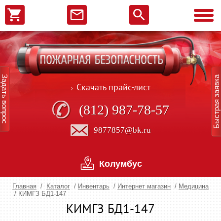
Задать вопрос
Быстрая заявка
Скачать прайс-лист
(812) 987-78-57
9877857@bk.ru
Колумбус
Главная
/
Каталог
/
Инвентарь
/
Интернет магазин
/
Медицина
/
КИМГЗ БД1-147
КИМГЗ БД1-147