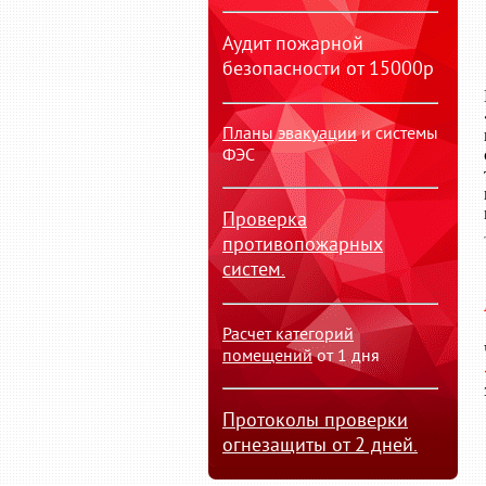
Аудит пожарной
безопасности от 15000р
Планы эвакуации
и системы
ФЭС
Проверка
противопожарных
систем.
Расчет категорий
помещений
от 1 дня
Протоколы проверки
огнезащиты от 2 дней.