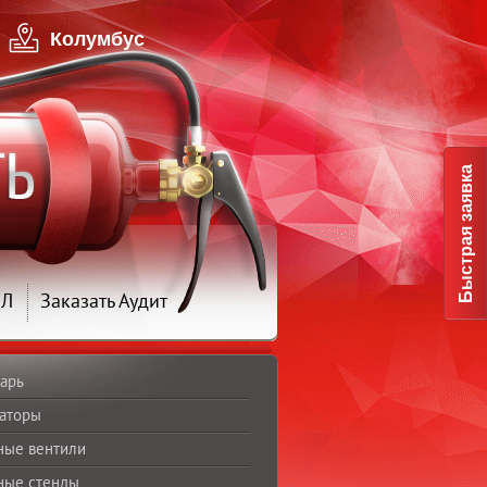
Колумбус
Быстрая заявка
ПЛ
Заказать Аудит
арь
аторы
ные вентили
ные стенды