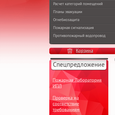
Расчет категорий помещений
Планы эвакуации
Огнебиозащита
Пожарная сигнализация
Противопожарный водопровод
Корзина
Спецпредложение
Пожарная Лаборатория
ИПЛ
Проверка на
соответствие
требованиям