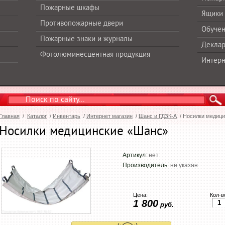
Пожарные шкафы
Ящики 
Противопожарные двери
Обучен
Пожарные знаки и журналы
Деклар
Фотолюминесцентная продукция
Интерн
Главная
/
Каталог
/
Инвентарь
/
Интернет магазин
/
Шанс и ГДЗК-А
/
Носилки медици
Носилки медицинские «Шанс»
Артикул:
нет
Производитель:
не указан
Цена:
Кол-в
1 800
руб.