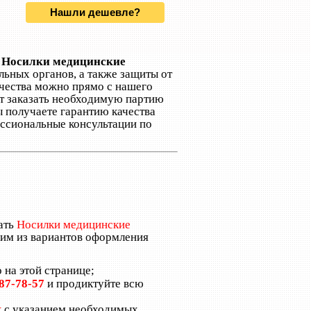
Нашли дешевле?
и
Носилки медицинские
льных органов, а также защиты от
ачества можно прямо с нашего
т заказать необходимую партию
ы получаете гарантию качества
ссиональные консультации по
ать
Носилки медицинские
ним из вариантов оформления
 на этой странице;
987-78-57
и продиктуйте всю
к
с указанием необходимых