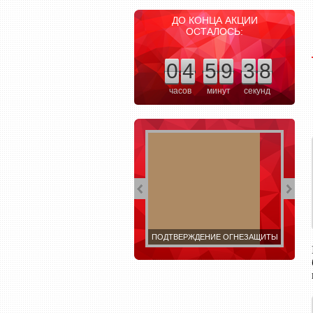
ДО КОНЦА АКЦИИ
ОСТАЛОСЬ:
0
4
5
9
3
7
часов
минут
секунд