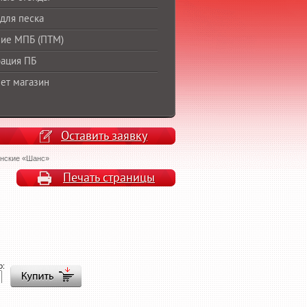
для песка
ие МПБ (ПТМ)
ация ПБ
ет магазин
Оставить заявку
нские «Шанс»
Печать страницы
о: