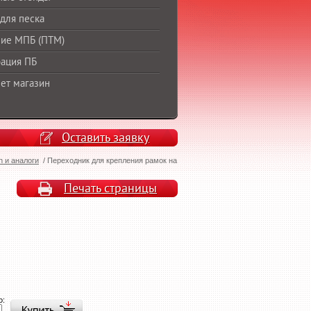
для песка
ие МПБ (ПТМ)
ация ПБ
ет магазин
Оставить заявку
n и аналоги
/
Переходник для крепления рамок на
Печать страницы
о: