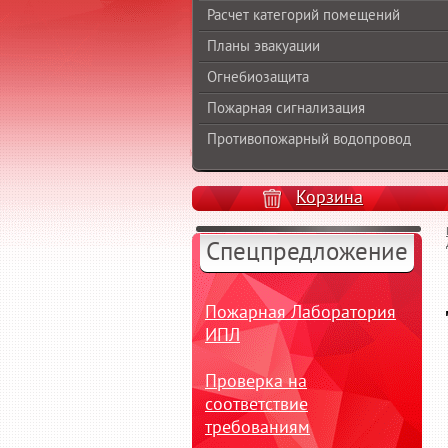
Расчет категорий помещений
Планы эвакуации
Огнебиозащита
Пожарная сигнализация
Противопожарный водопровод
Корзина
Спецпредложение
Пожарная Лаборатория
ИПЛ
Проверка на
соответствие
требованиям