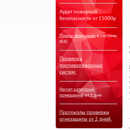
Аудит пожарной
безопасности от 15000р
Планы эвакуации
и системы
ФЭС
Проверка
противопожарных
систем.
Расчет категорий
помещений
от 1 дня
Протоколы проверки
огнезащиты от 2 дней.