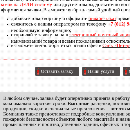
рамок на ДЕЛИ-систему
или другие товары, достаточно вос
оформления заявки. Вы можете выбрать самый удобный спо
добавьте товар корзину и оформите
онлайн-заказ
прямо
свяжитесь с нашим оператором по телефону
+7 (812) 
необходимую информацию;
отправляйте заявку на наш
электронный почтовый ящи
наименований товара и всеми пожеланиями относитель
вы можете лично обратиться в наш офис в
Санкт-Петер
Оставить заявку
Наши услуги
В любом случае, заявка будет оперативно принята в работу
РОВЕРКА СИСТЕМ ПО ГОСТ
ПРОВЕРКА И АУДИТ ЗДАНИЙ
ПР
максимально короткие сроки. Выгодные расценки, постоян
продукции, скидки и специальные предложения – вот что
Компания также предоставляет подробные консультации эк
пожарной безопасности объектов любого масштаба и назна
промышленных и производственных зданий, офисных и тор