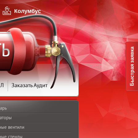
Колумбус
Быстрая заявка
ПЛ
Заказать Аудит
арь
аторы
ные вентили
ные стенды