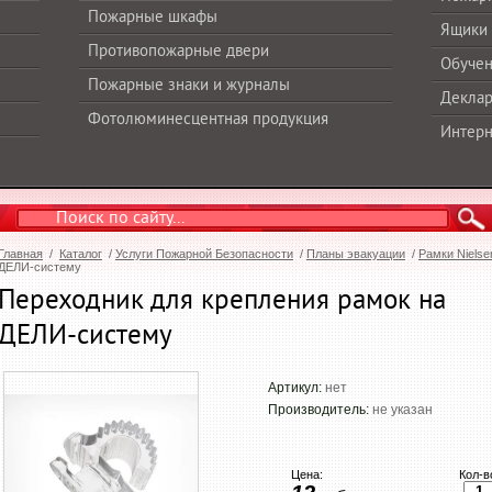
Пожарные шкафы
Ящики 
Противопожарные двери
Обучен
Пожарные знаки и журналы
Деклар
Фотолюминесцентная продукция
Интерн
Главная
/
Каталог
/
Услуги Пожарной Безопасности
/
Планы эвакуации
/
Рамки Nielse
ДЕЛИ-систему
Переходник для крепления рамок на
ДЕЛИ-систему
Артикул:
нет
Производитель:
не указан
Цена:
Кол-в