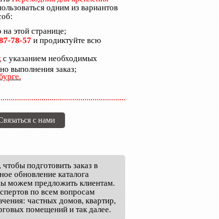
пользоваться одним из вариантов
соб:
 на этой странице;
987-78-57
и продиктуйте всю
к
с указанием необходимых
но выполнения заказ;
бурге.
Связаться с нами
, чтобы подготовить заказ в
ОЕКТЫ, АКТЫ, ЗАКЛЮЧЕНИЯ
СИСТЕМЫ БЕЗОПАСНОСТИ
ПОД
ное обновление каталога
 мы можем предложить клиентам.
спертов по всем вопросам
чения: частных домов, квартир,
говых помещений и так далее.