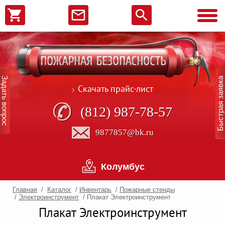
Задать вопрос
Быстрая заявка
Скачать прайс-лист
(812) 987-78-57
9877857@bk.ru
Колумбус
Главная
/
Каталог
/
Инвентарь
/
Пожарные стенды
/
Электроинструмент
/
Плакат Электроинструмент
Плакат Электроинструмент