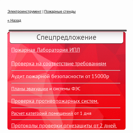
Электроинструмент
|
Пожарные стенды
« Назад
Спецпредложение
Пожарная Лаборатория ИПЛ
Проверка на соответствие требованиям
Аудит пожарной безопасности от 15000р
Планы эвакуации
и системы ФЭС
Проверка противопожарных систем.
Расчет категорий помещений
от 1 дня
Протоколы проверки огнезащиты от 2 дней.