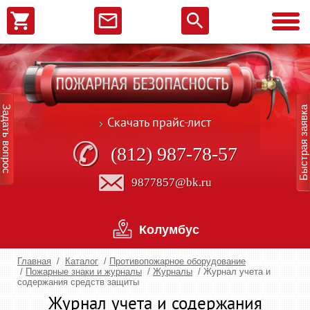
Задать вопрос
Быстрая заявка
Скачать прайс-лист
(812) 987-78-57
9877857@bk.ru
Колумбус
Главная
/
Каталог
/
Противопожарное оборудование
/
Пожарные знаки и журналы
/
Журналы
/
Журнал учета и
содержания средств защиты
Журнал учета и содержания