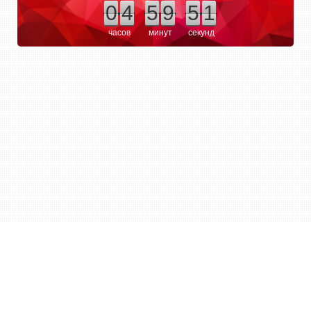
0
4
5
9
5
1
часов
минут
секунд
смотреть все