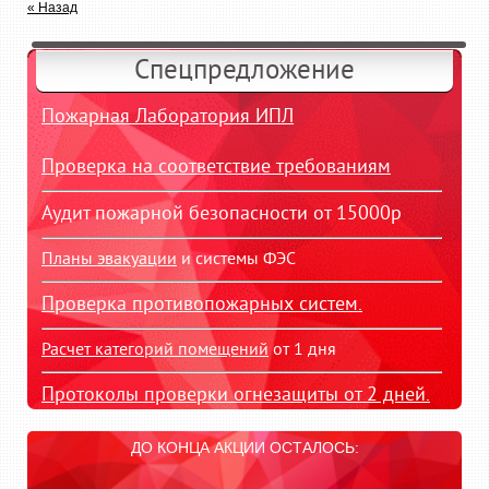
« Назад
Спецпредложение
Пожарная Лаборатория ИПЛ
Проверка на соответствие требованиям
Аудит пожарной безопасности от 15000р
Планы эвакуации
и системы ФЭС
Проверка противопожарных систем.
Расчет категорий помещений
от 1 дня
Протоколы проверки огнезащиты от 2 дней.
ДО КОНЦА АКЦИИ ОСТАЛОСЬ: