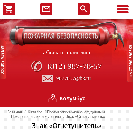
Задать вопрос
Быстрая заявка
Скачать прайс-лист
(812) 987-78-57
9877857@bk.ru
Колумбус
Главная
/
Каталог
/
Противопожарное оборудование
/
Пожарные знаки и журналы
/
Знак «Огнетушитель»
Знак «Огнетушитель»