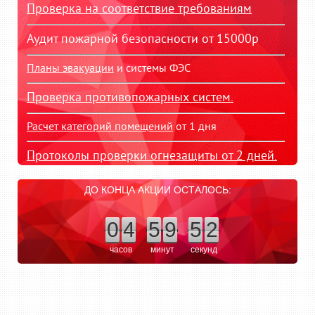
Проверка на соответствие требованиям
Аудит пожарной безопасности от 15000р
Планы эвакуации
и системы ФЭС
Проверка противопожарных систем.
Расчет категорий помещений
от 1 дня
Протоколы проверки огнезащиты от 2 дней.
ДО КОНЦА АКЦИИ ОСТАЛОСЬ:
0
4
5
9
5
1
часов
минут
секунд