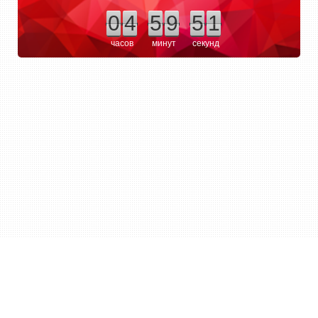
0
4
5
9
5
1
часов
минут
секунд
смотреть все