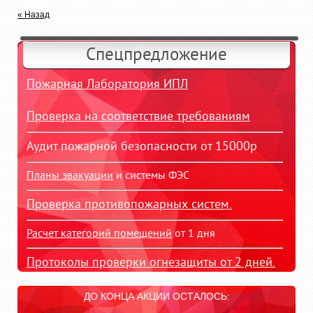
« Назад
Спецпредложение
Пожарная Лаборатория ИПЛ
Проверка на соответствие требованиям
Аудит пожарной безопасности от 15000р
Планы эвакуации
и системы ФЭС
Проверка противопожарных систем.
Расчет категорий помещений
от 1 дня
Протоколы проверки огнезащиты от 2 дней.
ДО КОНЦА АКЦИИ ОСТАЛОСЬ: