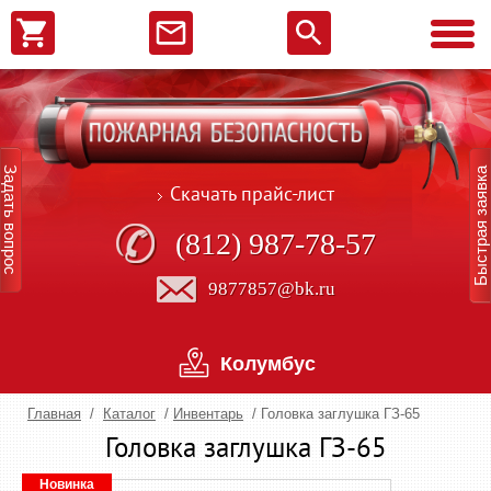
Задать вопрос
Быстрая заявка
Скачать прайс-лист
(812) 987-78-57
9877857@bk.ru
Колумбус
Главная
/
Каталог
/
Инвентарь
/
Головка заглушка ГЗ-65
Головка заглушка ГЗ-65
Новинка